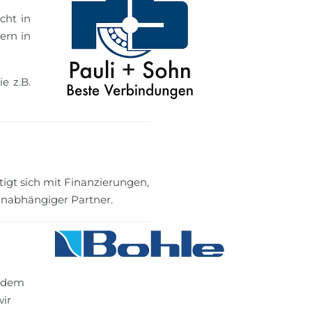
cht in
ern in
e z.B.
tigt sich mit Finanzierungen,
 unabhängiger Partner.
it dem
wir