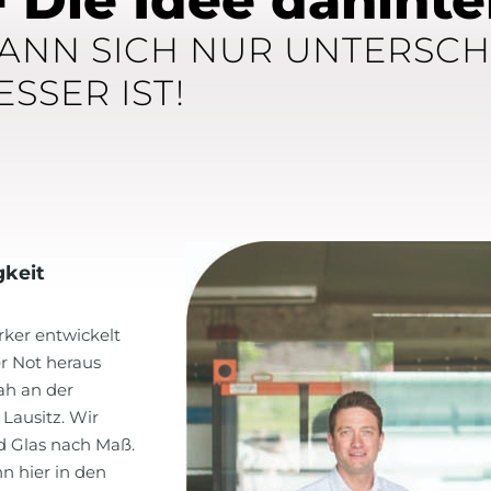
- Die Idee dahinte
NN SICH NUR UNTERSCH
SSER IST!
gkeit
rker entwickelt
r Not heraus
ah an der
Lausitz. Wir
d Glas nach Maß.
nn hier in den