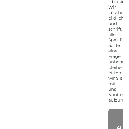
Übersicht
Wir
beschrei
bildlich
und
schriftlich
alle
Spezifika
Sollte
eine
Frage
unbeantw
bleiben,
bitten
wir Sie
mit
uns
Kontakt
aufzune
G
-
Sp