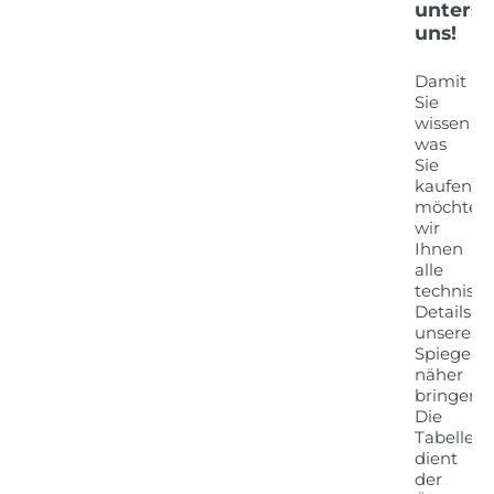
untersc
uns!
Damit
Sie
wissen
was
Sie
kaufen,
möchten
wir
Ihnen
alle
technisc
Details
unserer
Spiegel
näher
bringen.
Die
Tabelle
dient
der