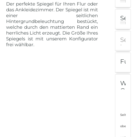
Der perfekte Spiegel für Ihren Flur oder
Hinzufügen
das Ankleidezimmer. Der Spiegel ist mit
einer seitlichen
Senso
Hintergrundbeleuchtung bestückt,
Hinzufügen
welche durch den mattierten Rand ein
herrliches Licht erzeugt. Die Größe Ihres
Spiegels ist mit unserem Konfigurator
Senso
frei wählbar.
in
Seit
Funk
integ
mit
Diese Option ist bei
Ambientebeleuchtung
Dimm
nicht verfügbar.
Weit
Hinzufügen
Opti
Am
ja
Seiten:
oben