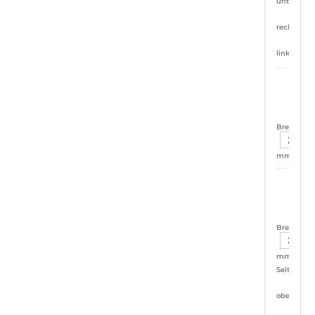
unten
rechts
links
ja
Breite:
mm
ja
Breite:
mm
Seiten:
oben