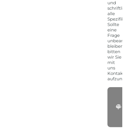
und
schriftlich
alle
Spezifika
Sollte
eine
Frage
unbeantw
bleiben,
bitten
wir Sie
mit
uns
Kontakt
aufzune
G
-
Sp
-
K