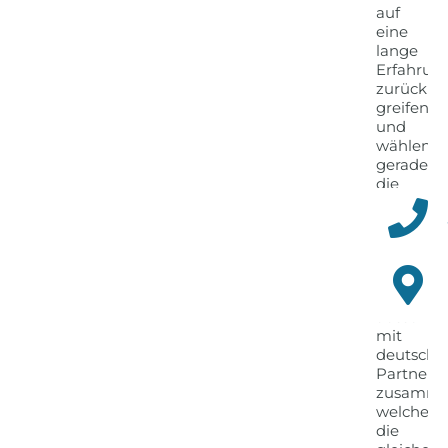
auf
eine
lange
Erfahrun
zurück
greifen
und
wählen
gerade
die
technisc
Kompone
gewissen
aus.
Wir
arbeiten
ausschlie
mit
deutsche
Partnern
zusamme
welche
die