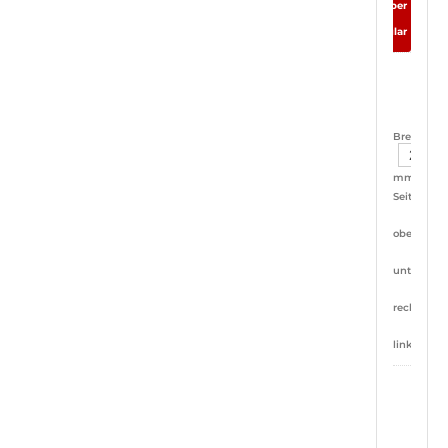
Ecken bitte über
das
Kontaktformular
anfragen.
ja
Breite:
mm
Seiten:
oben
unten
rechts
links
ja