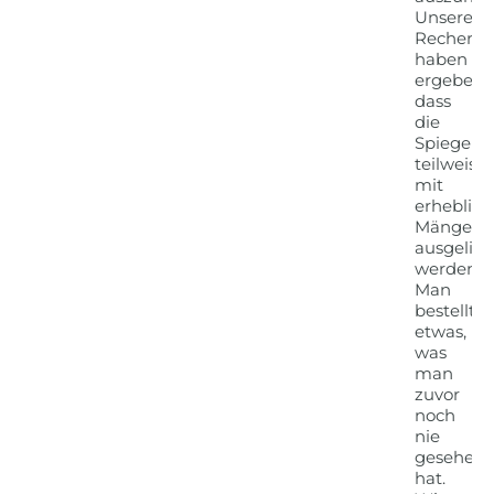
Unsere
Recherch
haben
ergeben,
dass
die
Spiegel
teilweise
mit
erheblic
Mängeln
ausgelief
werden.
Man
bestellt
etwas,
was
man
zuvor
noch
nie
gesehen
hat.