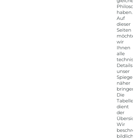
gleiche
Philosoph
haben.
Auf
dieser
Seiten
möchten
wir
Ihnen
alle
technisc
Details
unser
Spiegel
näher
bringen.
Die
Tabelle
dient
der
Übersicht
Wir
beschrei
bildlich