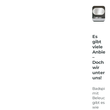
Es
gibt
viele
Anbiete
–
Doch
wir
untersc
uns!
Badspieg
mit
Beleucht
gibt es
wie