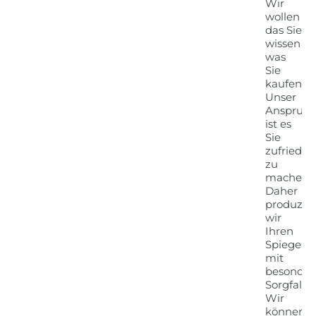
Wir
wollen
das Sie
wissen
was
Sie
kaufen!
Unser
Anspruch
ist es
Sie
zufrieden
zu
machen.
Daher
produzie
wir
Ihren
Spiegel
mit
besonder
Sorgfalt.
Wir
können