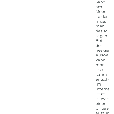
Sand
am
Meer.
Leider
muss
man
das so
sagen….
Bei
der
riesigen
Auswahl
kann
man
sich
kaum
entscheid
Im
Internet
ist es
schwer
einen
Untersch
auszuma