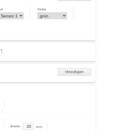
rt
Farbe
t
Diese Option ist bei Ambientebeleuchtung nicht verfügbar.
Hinzufügen
Breite:
mm