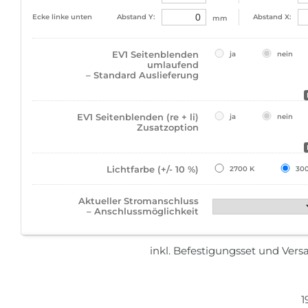
Ecke linke unten
Abstand Y:
Abstand X:
mm
EV1 Seitenblenden
ja
nein
umlaufend
– Standard Auslieferung
EV1 Seitenblenden (re + li)
ja
nein
Zusatzoption
Lichtfarbe (+/- 10 %)
2700 K
30
Aktueller Stromanschluss
– Anschlussmöglichkeit
inkl. Befestigungsset und Ver
1