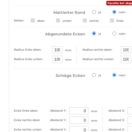
Facette bei abg
Mattierter Rand
ja
nein
Seiten:
oben
unten
rechts
links
Abgerundete Ecken
ja
nein
Radius links oben:
Radius rechts oben:
mm
Radius links unten:
Radius rechts unten:
mm
Schräge Ecken
ja
nein
Ecke links oben
Abstand Y:
Abstand X:
mm
Ecke rechts oben
Abstand Y:
Abstand X:
mm
Ecke rechts unten
Abstand Y:
Abstand X:
mm