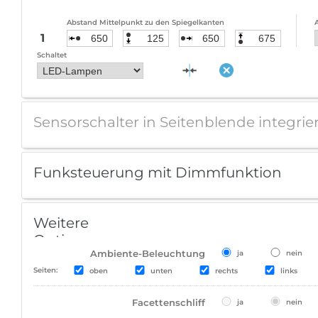
Abstand Mittelpunkt zu den Spiegelkanten
A
1
Schaltet
Sensorschalter in Seitenblende integrier
Funksteuerung mit Dimmfunktion
Weitere
Optionen
Ambiente-Beleuchtung
ja
nein
Seiten:
oben
unten
rechts
links
Facettenschliff
ja
nein