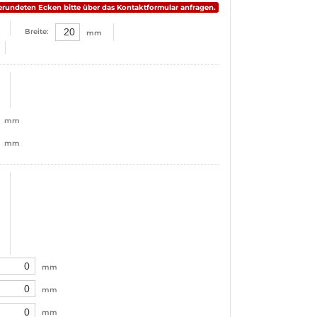
erundeten Ecken bitte über das Kontaktformular anfragen.
Breite:
mm
mm
mm
mm
mm
mm