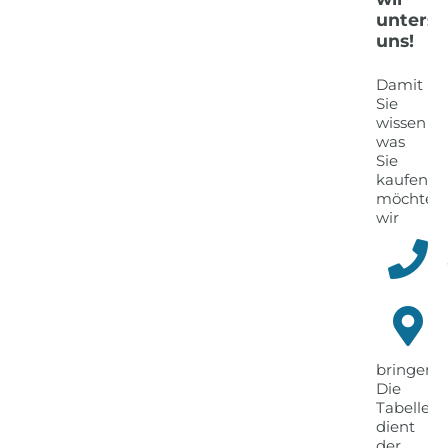
untersc
uns!
Damit
Sie
wissen
was
Sie
kaufen,
möchten
wir
Ihnen
alle
technisc
Details
unserer
Spiegel
näher
bringen.
Die
Tabelle
dient
der