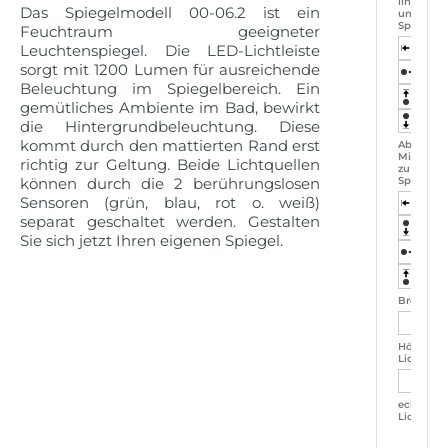
linken
Das Spiegelmodell 00-06.2 ist ein
unteren
Spiegele
Feuchtraum geeigneter
Leuchtenspiegel. Die LED-Lichtleiste
sorgt mit 1200 Lumen für ausreichende
Beleuchtung im Spiegelbereich. Ein
gemütliches Ambiente im Bad, bewirkt
die Hintergrundbeleuchtung. Diese
kommt durch den mattierten Rand erst
Abstand
Mittelpun
richtig zur Geltung. Beide Lichtquellen
zu den
können durch die 2 berührungslosen
Spiegelk
Sensoren (grün, blau, rot o. weiß)
separat geschaltet werden. Gestalten
Sie sich jetzt Ihren eigenen Spiegel.
Breite i
Höhe
Lichtschli
eckiger
Lichtschli