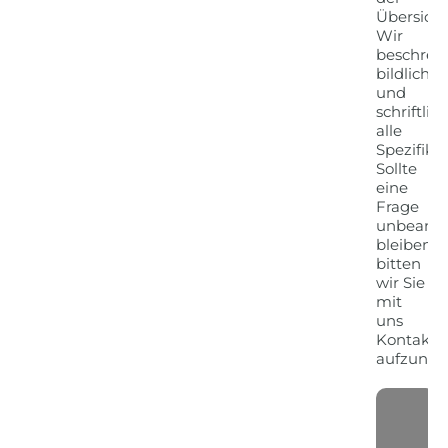
Übersicht
Wir
beschrei
bildlich
und
schriftlich
alle
Spezifika
Sollte
eine
Frage
unbeantw
bleiben,
bitten
wir Sie
mit
uns
Kontakt
aufzune
G
-