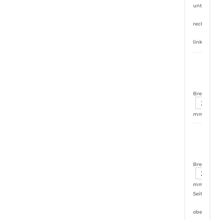
unten
rechts
links
ja
Breite:
mm
ja
Breite:
mm
Seiten:
oben